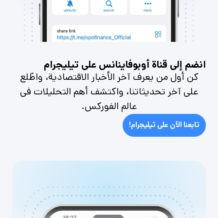
انضم إلى قناة أوبوفاينانس على تيليجرام
كن أول من يعرف آخر الأخبار الاقتصادية، واطّلع
على آخر تحديثاتنا، واكتشف أهم التحليلات في
عالم الفوركس.
تابعنا الآن على تيليجرام!