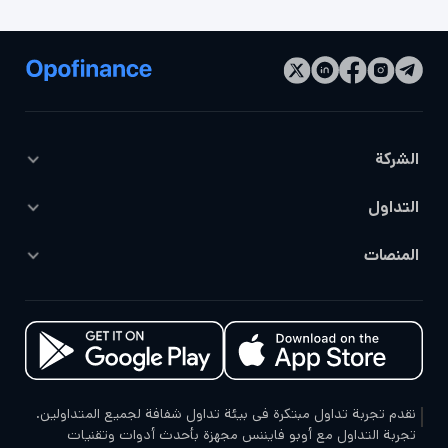
الشركة
نبذة عنا
التداول
اتصل بنا
حسابات التداول
المنصات
الفعاليات
منصات التداول
Tradingview
التراخيص والتنظيم
التداول بالتمويل
أوبو تريد
التداول الاجتماعي
Mt4
Mt5
نقدم تجربة تداول مبتكرة في بيئة تداول شفافة لجميع المتداولين.
تجربة التداول مع أوبو فايننس مجهزة بأحدث أدوات وتقنيات
سی تریدر