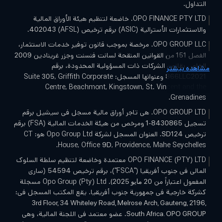
التداول.
OPO FINANCE PTY LTD. خاضعة لتنظيم هيئة الأوراق المالية
والاستثمارات الأسترالية (ASIC) برقم ترخيص (AFSL)
.
402043
OPO GROUP LLC. مرخصة بموجب قانون توفير خدمات الاستثمار،
الفصل
من القوانين المنقحة لسانت فنسنت وجزر غرينادين
2009
151
الخاص بقانون الشركات ذات المسؤولية المحدودة، برقم
مشاهده بیشتر
وعنوانها المسجل: Suite
, Griffith Corporate
305
866LLC2021
Centre, Beachmont, Kingstown, St. Vincent and the
Grenadines.
OPO GROUP LTD. هي تاجر أوراق مالية مسجل في سيشيل برقم
تسجيل
ومرخص من هيئة الخدمات المالية (FSA) برقم
8430865-1
ترخيص
. العنوان المسجل لشركة Opo Group Ltd هو: CT
SD124
House, Office
, Providence, Mahe Seychelles.
9D
OPO FINANCE (PTY) LTD معتمدة وخاضعة لتنظيم سلطة السلوك
المالي في جنوب أفريقيا ("FSCA")، برقم ترخيص
(ساري
54594
المفعول اعتباراً من
. Opo Group (Pty) Ltd مسجلة
20 مايو 2025)
كشركة خارجية في جمهورية جنوب أفريقيا. يقع المكتب المسجل في:
3rd Floor, 34 Whiteley Road, Melrose Arch, Gauteng, 2196,
. عضو معتمد في اللجنة المالية، وهي
South Africa. OPO GROUP