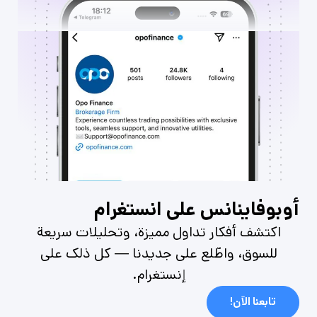
أوبوفاينانس على انستغرام
اكتشف أفكار تداول مميزة، وتحليلات سريعة
للسوق، واطّلع على جديدنا — كل ذلك على
إنستغرام.
تابعنا الآن!