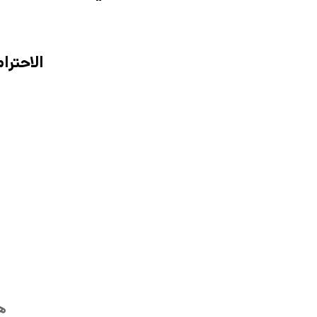
الاحترا
هل