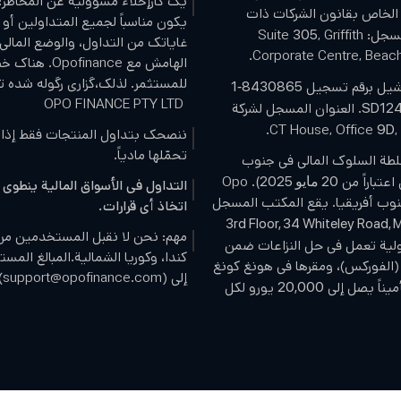
یک کارإخلاء مسؤولية عن المخاطر: 
لخاص بقانون الشركات ذات
يكون مناسباً لجميع المتداولين أو
: Suite
, Griffith
305
غاياتك من التداول، والوضع المالي
Corporate Centre, Beach
الهامش مع nce
للمستثمر. لذلك،گزاری رگوله شده ت
8430865-1
OPO FINANCE PTY LTD
. العنوان المسجل لشركة
SD12
,
9D
ننصحك بتداول المنتجات فقط إذا ك
تحمّلها مادياً.
ة لتنظيم سلطة السلوك المالي في جنوب
عتباراً من
. Opo
20 مايو 2025)
التداول في الأسواق المالية ينطوي
ورية جنوب أفريقيا. يقع المكتب المسجل
اتخاذ أي قرارات.
3rd Floor, 34 Whiteley Road, 
مهم: نحن لا نقبل المستخدمين من هذ
ولية تعمل في حل النزاعات ضمن
كندا، وكوريا الشمالية.المبالغ المس
 (الفوركس)، ومقرها في هونغ كونغ
إلى (support@opofinance.com) وتستغرق عمليات السحب حتى يوم عمل واحد.
ميناً يصل إلى
يورو لكل
20,000