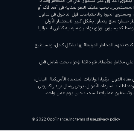
ينطوي التداول على مستوى عالٍ من المخاطر وقد لا
 المستثمرين. يجب عليك النظر بعناية في أهدافك أو
، ومستوى الخبرة والاحتياجات قبل الدخول في تداول
Opofina. هناك خطر خسارة مبلغ يتجاوز بشكل كبير الاستثمار الأولي
وسط کمیسیون اوراق بهادار و سرمایه گذاری استرالیا
نت تفهم المخاطر المرتبطة بها بشكل كامل، وتستطيع
 على مخاطر متأصلة. قم دائمًا بإجراء بحث شامل قبل
ه الدول: تركيا، الولايات المتحدة الأمريكية، اليابان،
تردة: لطلب استرداد الأموال، يرجى إرسال بريد إلكتروني
© 2022 OpoFinance, Inc.
terms of use,
privacy policy