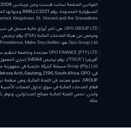
القوانين المنقحة لسانت فنسنت وجزر غرينادين
ا
2009
المسؤولية المحدودة، برقم
وعنوانها المسجل
866LLC2021
mont, Kingstown, St. Vincent and the Grenadines.
OPO GROUP LTD. هي تاجر أوراق مالية مسجل في سيشيل برقم تسجيل
ومرخص من هيئة الخدمات المالية (FSA) برقم ترخيص
4
Opo Group Ltd هو: CT House, Office
 Providence, Mahe Seychelles.
OPO FINANCE (PTY) LTD معتمدة وخاضع
أفريقيا ("FSCA")، برقم ترخيص
(ساري المفعول ا
54594
Group (Pty) Ltd مسجلة كشركة خارجية في جمه
في:
Melrose Arch, Gauteng, 2196, South Africa. OPO
. عضو معتمد في اللجنة المالية، وهي منظمة د
GROUP
قطاع الخدمات المالية في سوق تداول العملات الأجنبية
ولندن. تحمي اللجنة المالية مصالح المتداولين، وتوفر تأ
حالة.