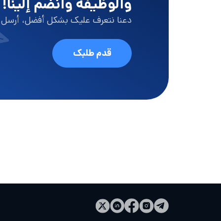
والوظيفة وانضم إلينا!
دعنا نتعرف علیک بشكل أفضل، أرسل س
قدم طلبك