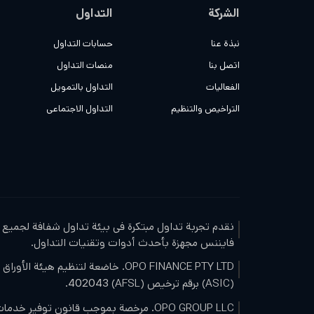
الشركة
التداول
نبذة عنا
حسابات التداول
اتصل بنا
منصات التداول
الفعاليات
التداول بالتمويل
التراخيص والتنظيم
التداول الاجتماعي
نقدم تجربة تداول مبتكرة في بيئة تداول شفافة لجميع ا
فايننس مجهزة بأحدث أدوات وتقنيات التداول.
OPO FINANCE PTY LTD. خاضعة لتنظيم هيئة
(ASIC) برقم ترخيص (AFSL)
.
402043
OPO GROUP LLC. مرخصة بموجب قانون توفير خدمات الاستثمار، الفصل