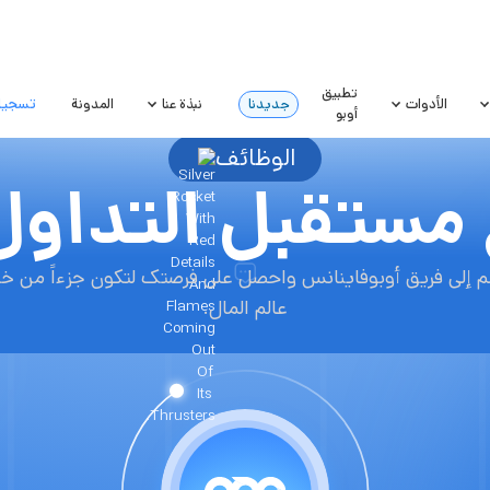
تطبيق
تسجيل
الأدوات
جديدنا
نبذة عنا
المدونة
أوبو
الوظائف
مستقبل التداول 
م إلى فريق أوبوفاينانس واحصل على فرصتك لتكون جزءاً من خبر
عالم المال.