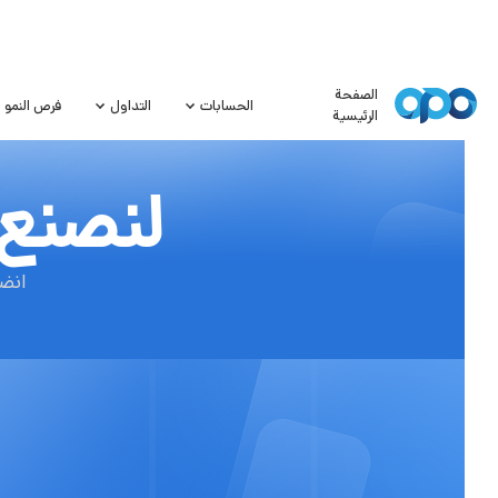
الصفحة
الحسابات
التداول
فرص النمو
الرئيسية
لنصنع 
انض