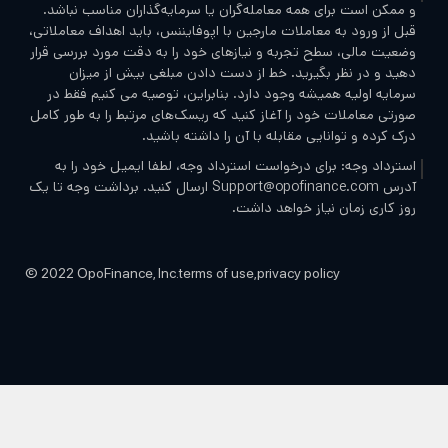
کن است برای همه معامله‌گران یا سرمایه‌گذاران مناسب نباشد.
از ورود به معاملات مارجین با اپوفایننس، باید اهداف معاملاتی،
ت مالی، سطح تجربه و نیازهای خود را به دقت مورد بررسی قرار
 و در نظر بگیرید. خط از دست دادن مبلغی بیش از میزان
یه اولیه همیشه وجود دارد. بنابراین، توصیه می کنیم فقط در
ی معاملات خود را آغاز کنید که ریسک‌های مرتبط را به طور کامل
کرده و توانایی مقابله با آن را داشته باشید.
داد وجه: برای درخواست استرداد وجه، لطفا ایمیل خود را به
آدرس Support@opofinance.com ارسال کنید. برداشت وجه تا یک
کاری زمان نیاز خواهد داشت.
رای تمامی معامله‌گران، تجربه‌ای نوآورانه در محیطی شفاف با
اده از جدیدترین ابزارها و فناوری‌های معاملاتی ارائه می دهیم.
© 2022 OpoFinance, Inc.
terms of use,
privacy policy
ارگزاری رگوله شده توسط کمیسیون اوراق بهادار و سرمایه گذاری
OPO FINANCE PTY
OPO GROUP LTD. یک کارگزاری ثبت شده در سیشل با شماره ثبت
8430865-1 است که مجوز فعالیت خود را از مرجع خدمات مالی
(FSA) به شماره SD124 دریافت کرده است. دفتر مرکزی این شرکت
در CT House, Office 9D, Providence, Mahe Seychelles واقع
ده است.