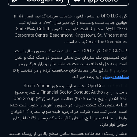
Mt
 تریدر
گروه OPO LLC بر اساس قانون خدمات سرمایه‌گذاری، فصل 151 از
قوانین جدید سنت وینسنت و گرنادینز سال 2009، با شماره ثبت
866LLC2021 مجوز فعالیت دارد و در آدرس Suite 305, Griffith
Corporate Centre, Beachmont, Kingstown, St. Vincent
the Gr واقع گردیده است.
OPO GROUP. گروه OPO عضو تایید شده کمیسیون مالی است.
کمیسیون یک سازمان بین‌المللی مستقر در هنگ کنگ و لندن
و به حل اختلاف در صنعت خدمات مالی و بازار فارکس می
زد و از منافع مالی معامله‌گران محافظت کرده و هر کلاینت را تا
ده بیشتر
مه می کند.
Opo Group (Pty) Ltd تحت نظارت و مجوز South African
Financial Sector Conduct Authority (“FSCA”) با شماره مجوز
54594 (از تاریخ 20 مه 2025) فعالیت می‌کند. Opo Group (Pty)
Lt به عنوان یک شرکت خارجی در جمهوری آفریقای جنوبی ثبت شده
است. دفتر ثبت‌شده شرکت در آدرس: طبقه سوم، شماره 34 خیابان
وایتلی، منطقه ملروز آرچ، استان گائوتنگ، کد پستی 2196، آفریقای
ی قرار دارد.
ر ریسک : معاملات همیشه شامل سطح بالایی از ریسک هستند